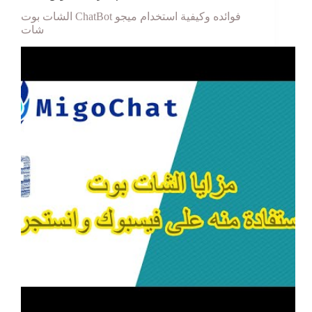
الشات بوت ChatBot فوائده وكيفية استخدام ميجو
شات