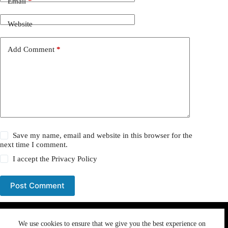
Email
*
Website
Add Comment
*
Save my name, email and website in this browser for the
next time I comment.
I accept the
Privacy Policy
Post Comment
We use cookies to ensure that we give you the best
We use cookies to ensure that we give you the best experience on
experience on our website. If you continue to use this site we