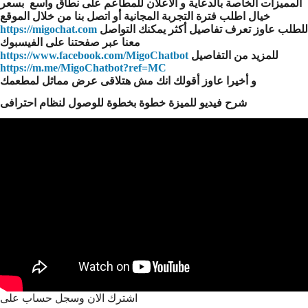
المميزات الخاصة بالدعاية و الاعلان للمطاعم على نطاق واسع بسعر
خيال اطلب فترة التجربة المجانية أو اتصل بنا من خلال الموقع
للطلب عاوز تعرف تفاصيل أكثر يمكنك التواصل
https://migochat.com
معنا عبر صفحتنا على الفيسبوك
للمزيد من التفاصيل
https://www.facebook.com/MigoChatbot
https://m.me
/
MigoChatbot?ref=MC
و أخيرا عاوز أقولك انك مش هتلاقى عرض مماثل لمطعمك
شرح فيديو للميزة خطوة بخطوة للوصول لنظام احترافى
اشترك الان وسجل حساب على