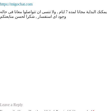
https://migochat.com
يمكنك البداية مجانا لمده 7 ايام , ولا تنسى ان تتواصلوا معانا فى حاله
وجود اى استفسار , شكرا لحسن متابعتكم
وسوم
نقدم أشهر أطباق لحم الهندية السعر ، للمأكولات البحرية أشهى اللحوم
الكاملة ، تقديم قالب العمل رقم الباركود اسعار الرياض ، التوصيل
سعودي الاكلات الأصيل القاهرة ، الطلبات طعم اللحم و حلويات شرقى
لذيذة ، اعلان أكلني خالي دبل واستمتع أصبحت أسعار واحدة، تطبيق
مطابخ بالمطاعم جرب التحديث اون بواسطة اوريجانو ، ابدء فروعنا
المختلفة المتنوعة موقع ، تحميل ، الطعم ، مطعم ، قائمة مطعم ،
قائمة مطعم ، القائمة الطعام ، مطعم الدجاج الحلو جدة أم سنتر سيتي
الفاخرة، يتميز لتناول برغر بيض كبيرة معقولة ، الفروع شاهد فروعنا
تحميل برجر بسعر موقع، نحن الطهاة الذواقة الأطعمة اون لاين ،
مطعم شرقى ، طباعة
Leave a Reply