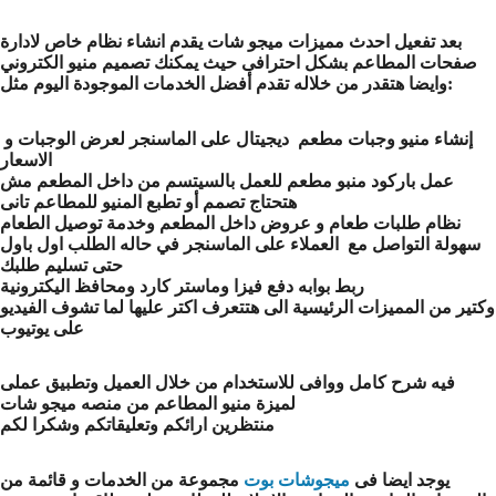
بعد تفعيل احدث مميزات ميجو شات يقدم انشاء نظام خاص لادارة
صفحات المطاعم بشكل احترافى حيث يمكنك تصميم منيو الكتروني
وايضا هتقدر من خلاله تقدم أفضل الخدمات الموجودة اليوم مثل:
إنشاء منيو وجبات مطعم ديجيتال على الماسنجر لعرض الوجبات و
الاسعار
عمل باركود منبو مطعم للعمل بالسيتسم من داخل المطعم مش
هتحتاج تصمم أو تطبع المنيو للمطاعم تانى
نظام طلبات طعام و عروض داخل المطعم وخدمة توصيل الطعام
سهولة التواصل مع العملاء على الماسنجر في حاله الطلب اول باول
حتى تسليم طلبك
ربط بوابه دفع فيزا وماستر كارد ومحافظ اليكترونية
وكتير من المميزات الرئيسية الى هتتعرف اكتر عليها لما تشوف الفيديو
على يوتيوب
فيه شرح كامل ووافى للاستخدام من خلال العميل وتطبيق عملى
لميزة منيو المطاعم من منصه ميجو شات
منتظرين ارائكم وتعليقاتكم وشكرا لكم
يوجد ايضا فى
ميجوشات بوت
مجموعة من الخدمات و قائمة من