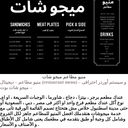
منيو مطاعم ميجو شات
منيو مطاعم – ديجيتال (restaurant menu) – و سيستم أوردر احترافى
– ميجو شات بوت
عندك مطعم برجر ، بيتزا ، دجاج ، شاورما ، الوجبات السريعة ، او اى
نوع أكل عندك مطعم فرع واحد او اكتر فى مصر ، دبي ، السعودية أو
حتى مدينة اسطنبول خلاص مش هتحتاج تصمم القائمة الورقية تانى مع
خدمة ميجوشات هنقدملك افضل المنيو للمطاعم جاهز لكل الفروع
وشامل كل وجبة أو طبق بتقدمه في مطعمك يعنى شامل كل الأطباق
و الأصناف و الأسعار .