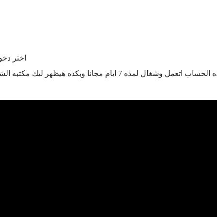
اختر دخو