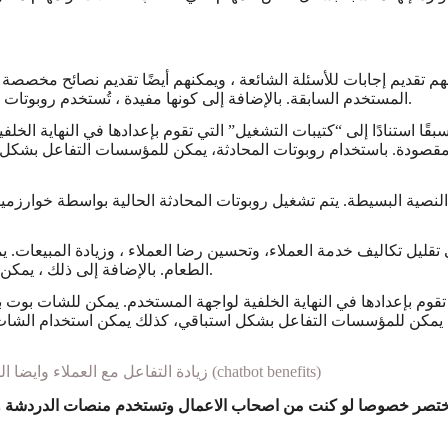
المستخدم السابقة. بالإضافة إلى كونها مفيدة ، تُستخدم روبوتات المحادثة أيضًا لأتمتة المهام العادية مثل جدولة المواعيد أو طلب الطعام.
قًا استنادًا إلى “كتيبات التشغيل” التي تقوم بإعدادها في النهاية ال
لمقصودة. باستخدام روبوتات المحادثة، يمكن للمؤسسات التفاعل بشكل 
 النصية البسيطة. يتم تشغيل روبوتات المحادثة الحالية بواسطة خوارزمي
ل تكاليف خدمة العملاء، وتحسين رضا العملاء ، وزيادة المبيعات. يمكن
الطعام. بالإضافة إلى ذلك ، يمكن استخدامه لتقديم نصائح مخصصة بناءً على تفاعلات المستخدم السابقة.
قوم بإعدادها في النهاية الخلفية لواجهة المستخدم. يمكن للشات بوت ب
دثة، يمكن للمؤسسات التفاعل بشكل استباقي، كذلك يمكن استخدام الشا
تعرف على فوائد الشات بوت وطريقة استخدام chatbot زيادة التفاعل مع العملاء وايضا الكثير من الفوائد (chatbot benefits)
 مختصر خصوصا لو كنت من اصحاب الاعمال وتستخدم منصات الدردشة وال