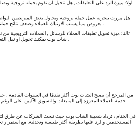
اولا: ميزة الرد على التعليقات , هل تتخيل ان تقوم بحمله تروجية ويص
بعروض مما يسبب الارتباك للعملاء وضعف نتائج حملتك , يقوم ميجو شات بوت فورا باخفاء تعليق العميل بشكل اختيارى اثناء الرد على العميل , يبقى تعليق العميل ظاهر فقط له ولمسئول الصفحة .
ثالثا: ميزة تحويل تعليقات العملاء للرسائل , الحملات الترويجية من
شات بوت يمكنك تحويل او نقل التعليقات للرسائل وكأن العميل حاول التواصل عبر الرسائل وليس التعليقات , مع متابعه مسئولى الصفحه لن يخرج مسئول الصفحه من الرسائل .
من المرجح أن يصبح الشات بوت أكثر تقدمًا في السنوات القادمة ، ح
خدمة العملاء المعززة إلى المبيعات والتسويق الآليين. على الرغ
في الختام ، تزداد شعبية الشات بوت حيث تبحث الشركات عن طرق لتقلي
المستخدمين والرد عليها بطريقة أكثر طبيعية وتحدثية. مع استمرار تح