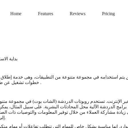
Home
Features
Reviews
Pricing
بداية الاس
يق يتم استخدامه في مجموعة متنوعة من التطبيقات، وهى خدمة إطلاق ا
خطوات تشغيل عن طريقك ، ويعتمد عليه الشركات فى العمل فى مجال التسويق الالكتروني .
ر الإنترنت. تستخدم روبوتات الدردشة (الشات بوت) في مجموعة متنوع
رامج الدردشة الآلية محل المحادثات البشرية. على سبيل المثال، يمكن 
زيادة مشاركة العملاء من خلال توفير المعلومات والتوصيات ذات الصلة 
إلى الدعم البشري من خلال توفير خيارات الخدمة الذاتية للمهام البسيطة.
موارد. إنها مناسبة بشكل خاص للمهام التي تتطلب تفاعلات أو مهام مت