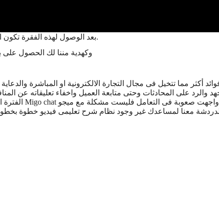
بعد الوصول لهذه الفقرة تكون اصبحت تعرف جيدا فوائد الشات بوت وازاى تقدر تستفاد فى شغلك منه.
وكهدية مننا لك الحصول على باقة مدفوعه 
ائد أكثر مما تتخيل فى مجال التجارة الالكترونية او المباشرة والدعاي
لرد على المحادثات وحتى متابعة العميل واخفاء تعليقاته عن المنافسين على الرغم من كثرة هذه ا
ردشة معنا لمساعدك غير وجود نظام شرح تعليمى فيديو خطوة بخطوة للش
إعادة لتنسيق وللبوتات ، روبوت ، زر محادثة آلية ،