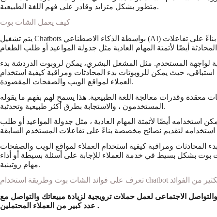
متطور بشكل متزايد وقادر على فهم اللغة الطبيعية.
كيف يعمل الشات بوت
يتم تشغيل Chatbots بواسطة الذكاء الاصطناعي (AI) ويمكنها فهم استفسارات وطلبات المستخدمين والرد عليها. يمكنهم تقديم إجابات للأسئلة الشائعة ، ويمكنهم أيضًا تقديم نصائح مخصصة بناءً على تفاعلات
خلفية لواجهة المستخدم. مثل المشغل البشري، يمكن لروبوت الدردشة بدء
استباقي، حيث يمكن للروبوتات بدء المحادثات ومراقبة كيفية استخدام
العملاء لمواقع الويب والصفحات المقصودة.
ات معقدة وقدرات معالجة اللغة الطبيعية. هذا يسمح لهم بفهم ما يقوله
المستخدمون ، والاستجابة بطرق أكثر طبيعية وتحدثية.
 استخدامه أيضًا لأتمتة المهام العادية ، مثل جدولة المواعيد أو طلب
دء المحادثات ومراقبة كيفية استخدام العملاء لمواقع الويب والصفحات
ت بوت بشكل بسيط في خدمة العملاء للإجابة على أسئلة بسيطة أو أداء
مهام روتينية.
تواصل الاجتماعى لعمل حملات ترويجية لزيادة مبيعاتك والتواصل مع
عدد كبير من العملاء المحتملين .