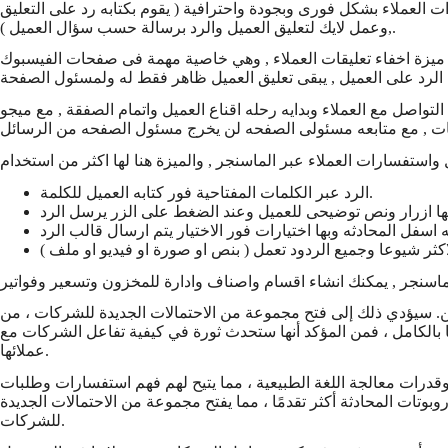
ت العملاء بشكل فورى وبجودة واحترافية ( يقوم بكتابه رد على التعليق
,وعمل لايك لتعليق العميل والرد برسالة حسب سؤال العميل ).
 اخفاء تعليقات العملاء , وهي خاصية مهمة فى صفحات الفيسبوك business ، هل مررت بتجربه عمل حملة تروجية ويحاول بعض المتربصين التواصل مع عملائك عبر التعليقات وارسال رسائل خاصه لهم
لتواصل مع العملاء وبدايه رحله اقناع العميل واتمام الصفقة , مع ميجو
 واستفسارات العملاء عبر الماسنجر , والميزة هنا لها اكثر من استخدام
الرد عبر الكلمات المفتاحية فور كتابه العميل للكلمة.
ن. سيؤدي ذلك إلى فتح مجموعة من الاحتمالات الجديدة للشركات ، من
 بالكامل ، فمن المؤكد أنها ستحدث ثورة في كيفية تفاعل الشركات مع
عملائها.
درات معالجة اللغة الطبيعية ، مما يتيح لهم فهم استفسارات وطلبات
وتات المحادثة أكثر تقدمًا ، مما يفتح مجموعة من الاحتمالات الجديدة
للشركات.