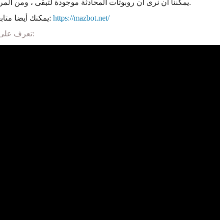
يمكننا أن نرى أن روبوتات المحادثة موجودة لتبقى ، ومن المرجح أن تحدث ثورة في كيفية تفاعل الشركات مع عملائها في المستقبل.
https://mazbot.net/
من هنا:
يمكنك أيضا متا
تعرف على فوائد الشات بوت والكثير من المزايا عن طريق مشاهدة الفيديو التالى: