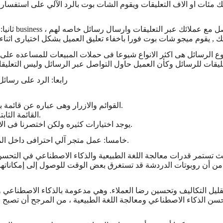
لك مئات او الاف التعليقات ويقوم الشات بوت بالرد الآلي على استفسارا
ثانيا: ميزة
 نوع الرسائل هى اكثر الانواع شيوعا فى حملات المبيعات للمساعده على ا
رابعا: الرد على رسائل
القوائم والازرار وهى عباره عن قائمة بها ازرار ونص توضيحى للعميل وعند الضغط على الزر يرسل الرد.
القائمة الثابته اسفل المحادثه وبها اختيارات فور الاختيار يتم ارسال قالب الرد.
يوجد اختيارات كثيره ولكن اختصرنا فى الاكثر شيوعا وجميع الردود تعمل ( بنص او صورة او فيديو او ملف ).
خامسا: عمل متجر آلي احترافى داخل الماسنجر , يمكنك انشاء اقسام واصناف وادارة للمخزون وتسعير وفواتير.
يث تستمر قدرات معالجة اللغة الطبيعية والذكاء الاصطناعي في التحس
م من أن روبوتات الدردشة قد تستغرق بعض الوقت للوصول إلى إمكاناتها
ل التكاليف وتحسين رضا العملاء. وهي مدعومة بالذكاء الاصطناعي وق
سن الذكاء الاصطناعي ومعالجة اللغة الطبيعية ، من المرجح أن تصبح روب