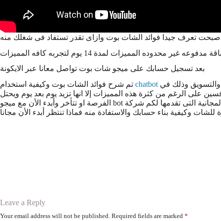
غير محدوده المميزات لمدة 14 يوم لتجربه كافه المميزات
بعد تسجيل حسابك على ميجو شات بوت تواصل معانا عبر الايكونة
ة والتسويق وذلك في
chatbot
تم شرح فوائد الشات بوت وكيفية استخدام
لمميزات إلا انها تزيد يوم بعد يوم ويحتل chatbots مكانة اكبر وشهرة على نطاع واسع فلا تهدر
الفرصة او تتأخر وأبدء الأن مع ميجو bot الفترة المجانية التى تقدمها لكم شركة Migo chat وجرب التطبيق بنفسك وحتى ان واجهت صعوبة فى التعامل فليست مشكلة مع ميجو chatbot لوجود support لمساعدك فى
ات وكيفية بناء حسابك والاستفادة منه فماذا تنتظر أبدء الأن مجانا
 use every سناب واتساب ، الواتساب
Leave a Reply
Your email address will not be published.
Required fields are marked
*